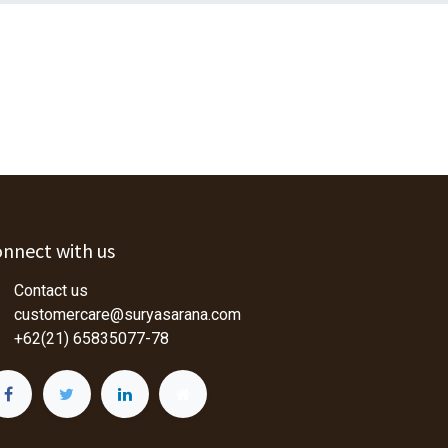
nnect with us
Contact us
customercare@suryasarana.com
+62(21) 65835077-78