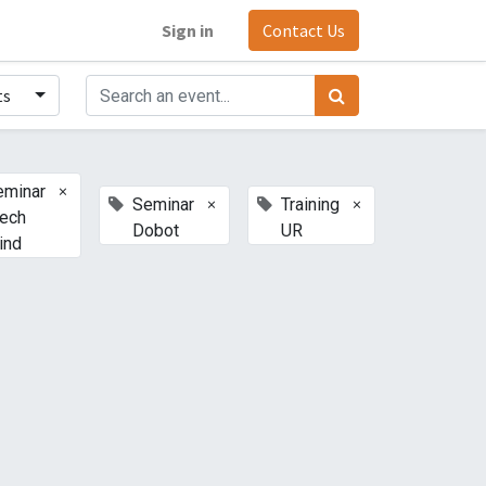
Sign in
Contact Us
ts
×
eminar
×
×
Seminar
Training
ech
Dobot
UR
ind