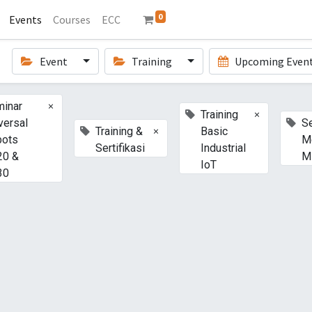
0
Events
Courses
ECC
Event
Training
Upcoming Even
×
inar
×
Training
versal
S
×
Training &
Basic
bots
M
Sertifikasi
Industrial
20 &
M
IoT
30