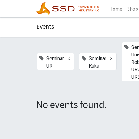
Home
Shop
Events
Sem
Uni
×
×
Seminar
Seminar
Ro
UR
Kuka
UR
UR
No events found.