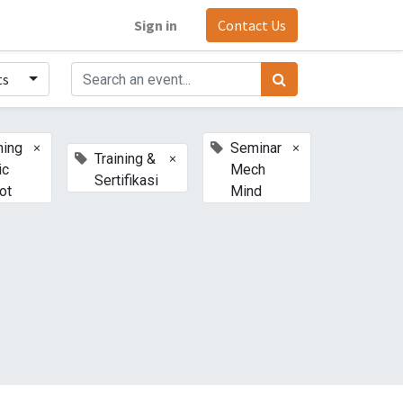
Sign in
Contact Us
ts
×
×
ning
Seminar
×
Training &
ic
Mech
Sertifikasi
ot
Mind