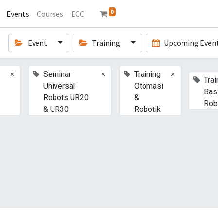
0
Events
Courses
ECC
Event
Training
Upcoming Even
×
×
×
Seminar
Training
Trai
Universal
Otomasi
Bas
Robots UR20
&
Rob
& UR30
Robotik