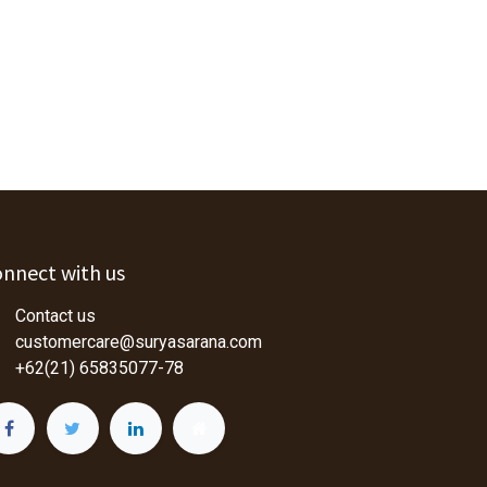
nnect with us
Contact us
customercare@suryasarana.com
+62(21) 65835077-78