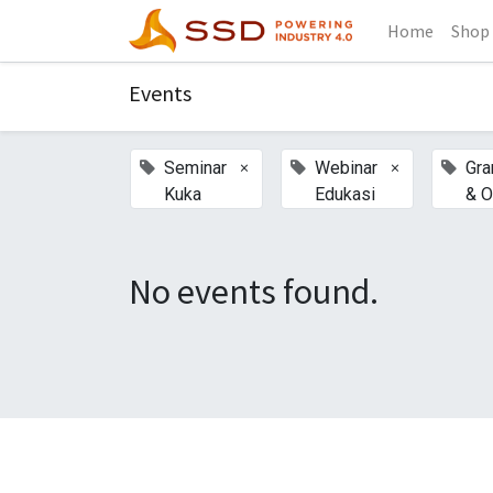
Home
Shop
Events
×
×
Seminar
Webinar
Gra
Kuka
Edukasi
& O
No events found.