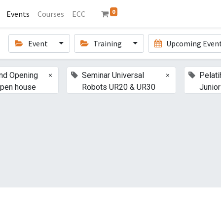
0
Events
Courses
ECC
Event
Training
Upcoming Even
×
×
nd Opening
Seminar Universal
Pelati
pen house
Robots UR20 & UR30
Junio