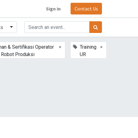
Sign in
Contact Us
ts
×
×
han & Sertifikasi Operator
Training
r Robot Produksi
UR