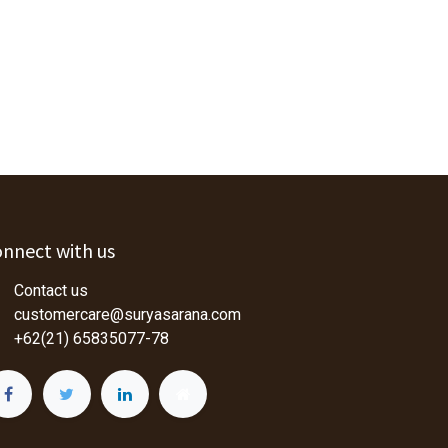
nnect with us
Contact us
customercare@suryasarana.com
+62(21) 65835077-78