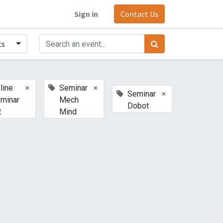
Sign in
Contact Us
ts
×
×
line
Seminar
×
Seminar
minar
Mech
Dobot
R
Mind