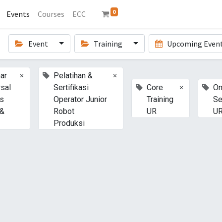
0
Events
Courses
ECC
Event
Training
Upcoming Even
×
×
ar
Pelatihan &
×
rsal
Sertifikasi
Core
On
s
Operator Junior
Training
Se
 &
Robot
UR
U
Produksi