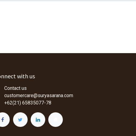
nnect with us
Contact us
customercare@suryasarana.com
+62(21) 65835077-78