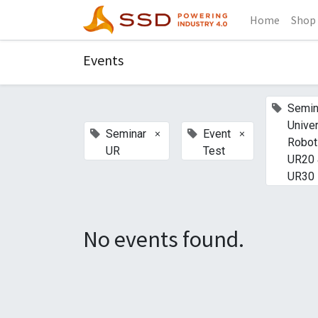
Home
Shop
Events
Semin
Unive
×
×
Seminar
Event
Robot
UR
Test
UR20
UR30
No events found.