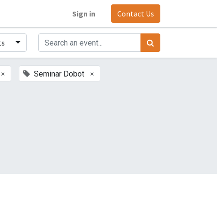
Sign in
Contact Us
ts
×
×
Seminar Dobot