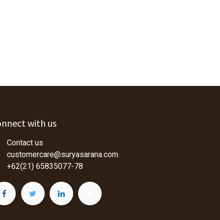
nnect with us
Contact us
customercare@suryasarana.com
+62(21) 65835077-78