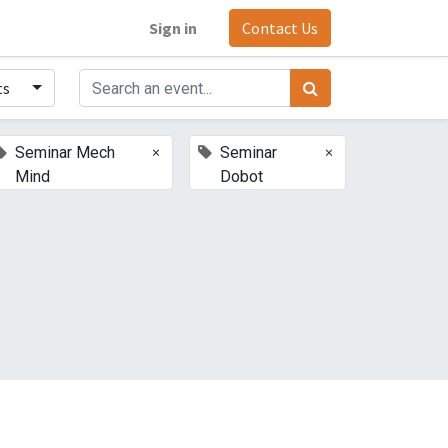
Sign in
Contact Us
ts
×
×
Seminar Mech
Seminar
Mind
Dobot