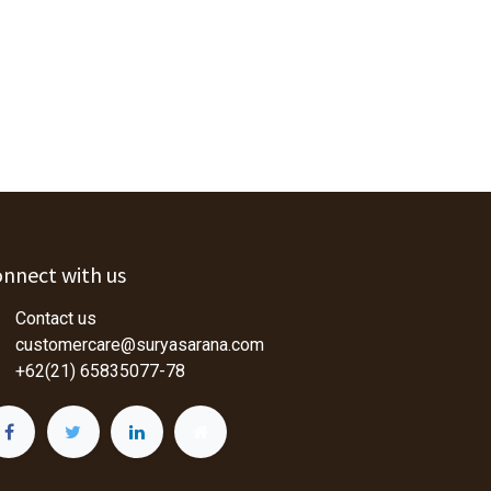
nnect with us
Contact us
customercare@suryasarana.com
+62(21) 65835077-78