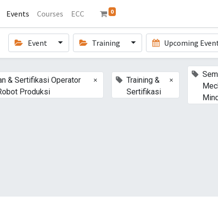
0
Events
Courses
ECC
Event
Training
Upcoming Even
Sem
×
×
an & Sertifikasi Operator
Training &
Mec
Robot Produksi
Sertifikasi
Min