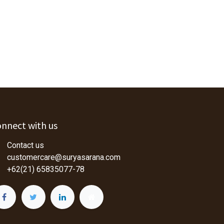
nnect with us
Contact us
customercare@suryasarana.com
+62(21) 65835077-78