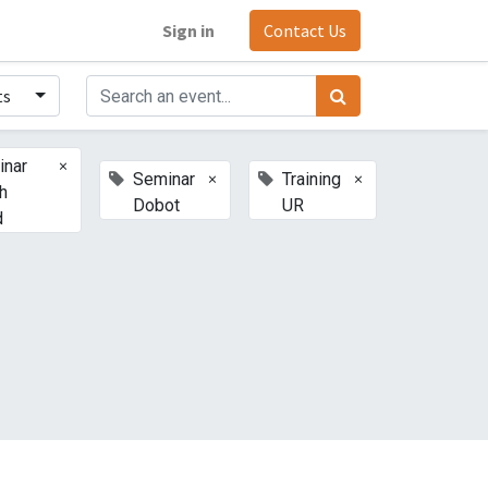
Sign in
Contact Us
ts
×
inar
×
×
Seminar
Training
h
Dobot
UR
d