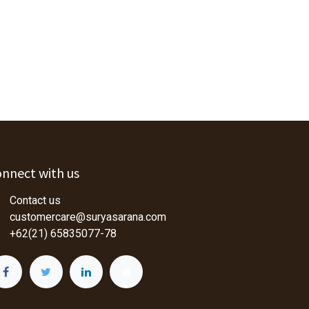
nnect with us
Contact us
customercare@suryasarana.com
+62(21) 65835077-78