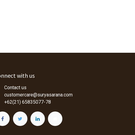
nnect with us
Contact us
customercare@suryasarana.com
+62(21) 65835077-78