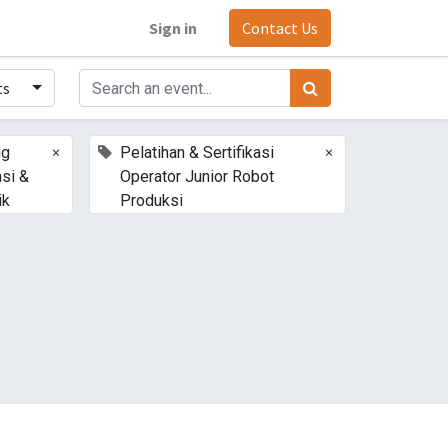
Sign in
Contact Us
ts
×
×
ng
Pelatihan & Sertifikasi
si &
Operator Junior Robot
ik
Produksi