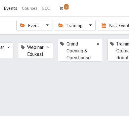
0
Events
Courses
ECC
Event
Training
Past Even
×
Grand
Traini
×
×
ar
Webinar
Opening &
Otoma
Edukasi
Open house
Robot