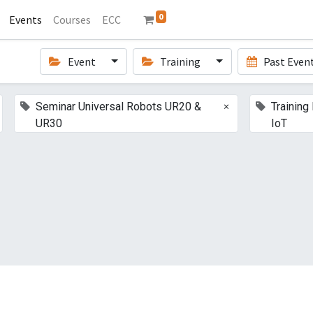
0
Events
Courses
ECC
Event
Training
Past Even
×
Seminar Universal Robots UR20 &
Training 
UR30
IoT