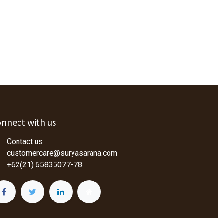
nnect with us
Contact us
customercare@suryasarana.com
+62(21) 65835077-78