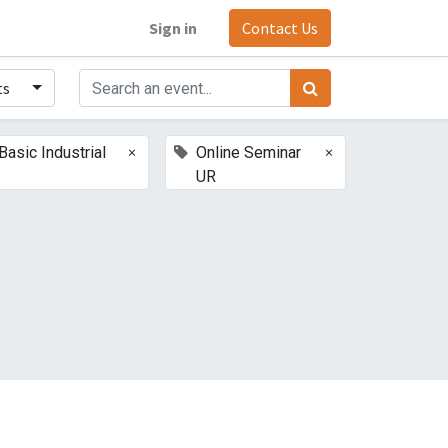
Sign in
Contact Us
ts
×
×
Basic Industrial
Online Seminar
UR