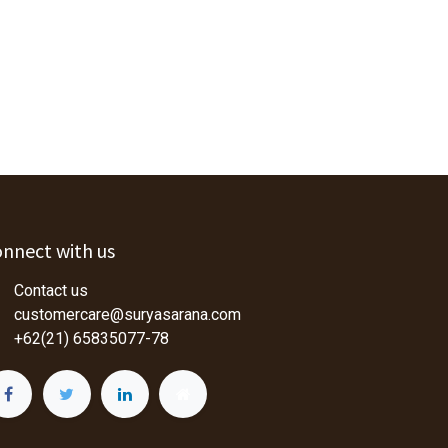
nnect with us
Contact us
customercare@suryasarana.com
+62(21) 65835077-78