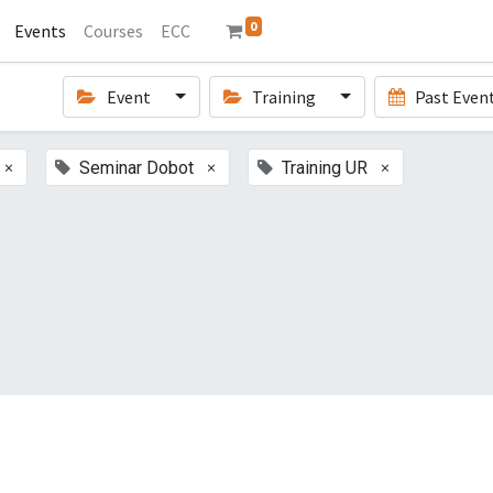
0
Events
Courses
ECC
Event
Training
Past Even
×
×
×
Seminar Dobot
Training UR