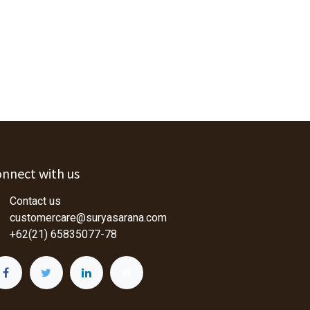
nnect with us
Contact us
customercare@suryasarana.com
+62(21) 65835077-78