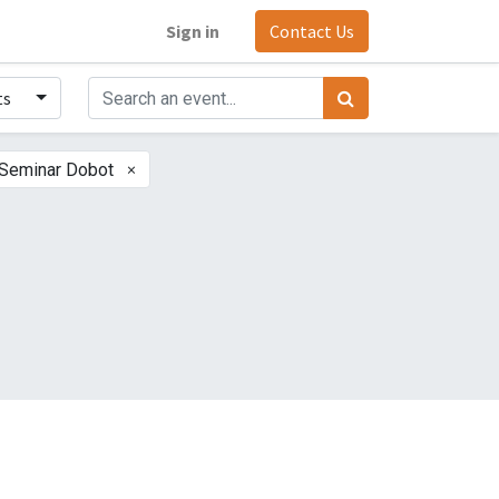
Sign in
Contact Us
ts
×
Seminar Dobot