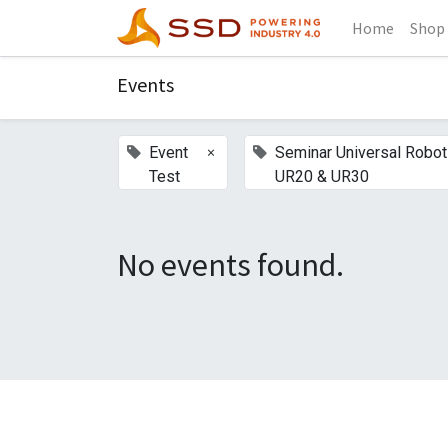
Home
Shop
Events
×
Event
Seminar Universal Robo
Test
UR20 & UR30
No events found.