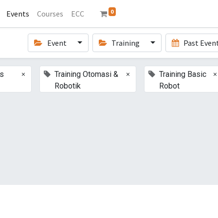
0
Events
Courses
ECC
Event
Training
Past Even
×
×
×
ts
Training Otomasi &
Training Basic
Robotik
Robot