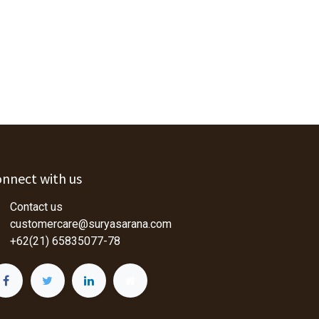
nnect with us
Contact us
customercare@suryasarana.com
+62(21) 65835077-78