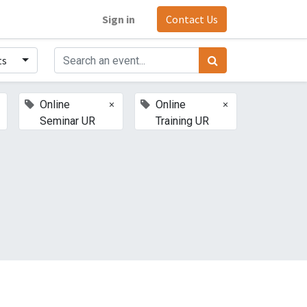
Sign in
Contact Us
ts
×
×
Online
Online
Seminar UR
Training UR