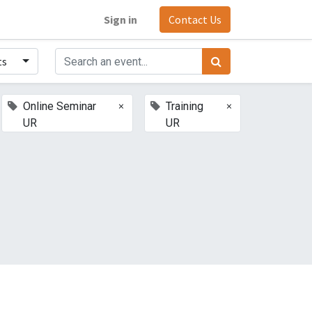
Sign in
Contact Us
ts
×
×
Online Seminar
Training
UR
UR