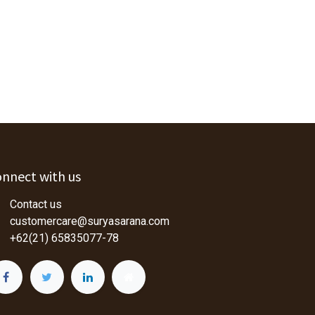
nnect with us
Contact us
customercare@suryasarana.com
+62(21) 65835077-78