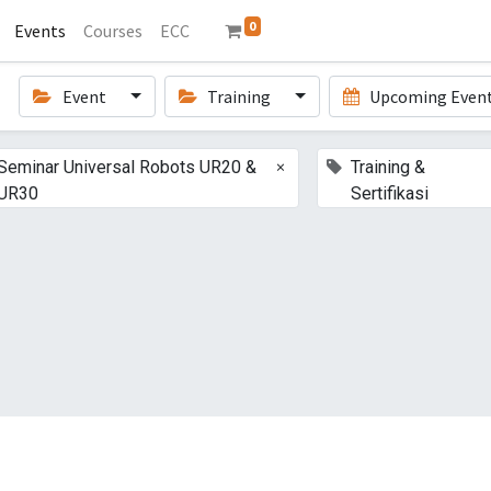
0
Events
Courses
ECC
Event
Training
Upcoming Even
×
Seminar Universal Robots UR20 &
Training &
UR30
Sertifikasi