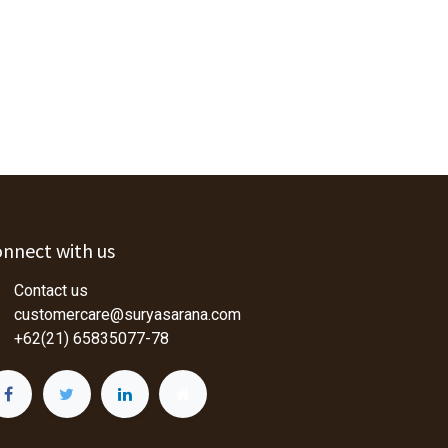
nnect with us
Contact us
customercare@suryasarana.com
+62(21) 65835077-78