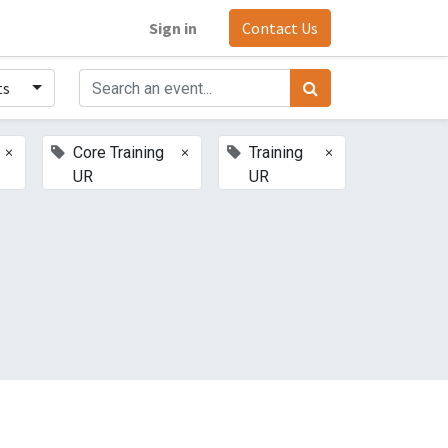
Sign in
Contact Us
ts
×
×
×
Core Training
Training
UR
UR