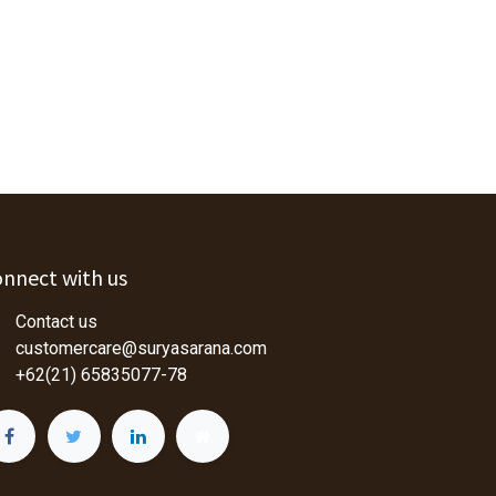
nnect with us
Contact us
customercare@suryasarana.com
+62(21) 65835077-78