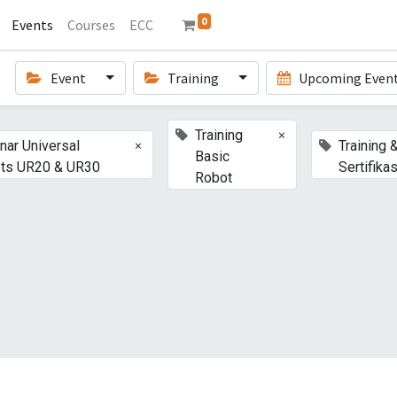
0
Events
Courses
ECC
Event
Training
Upcoming Even
×
Training
×
nar Universal
Training 
Basic
ts UR20 & UR30
Sertifikas
Robot