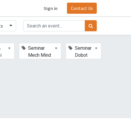
Sign in
Contact Us
ts
×
×
×
&
Seminar
Seminar
i
Mech Mind
Dobot